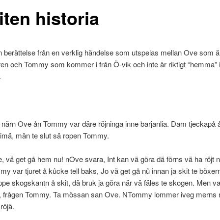
iten historia
n berättelse från en verklig händelse som utspelas mellan Ove som är
en och Tommy som kommer i från Ö-vik och inte är riktigt “hemma” 
.
 närn Ove ån Tommy var däre röjninga inne barjanlia. Dam tjeckapå å r
timä, män te slut sä ropen Tommy.
 vä get gå hem nu! nOve svara, Int kan vä göra dä förns vä ha röjt nä 
 var tjuret å kûcke tell baks, Jo vä get gå nû innan ja skit te böxe
pe skogskantn å skit, dä bruk ja göra när vä fäles te skogen. Men va
, frågen Tommy. Ta mössan san Ove. NTommy lommer iveg merns
 röjä.