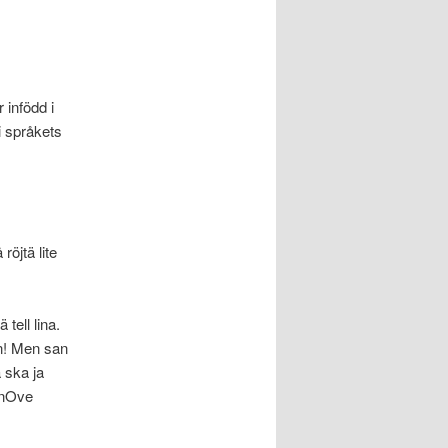
 infödd i
i språkets
öjtä lite
tell lina.
rn! Men san
 ska ja
 nOve