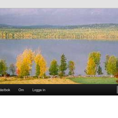
ästbok
Om
Logga in