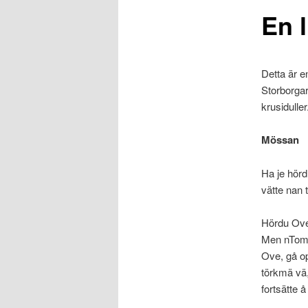
En l
Detta är e
Storborgar
krusiduller
Mössan
Ha je hörd
vätte nan 
Hördu Ove,
Men nTommy
Ove, gå op
törkmä vä
fortsätte å