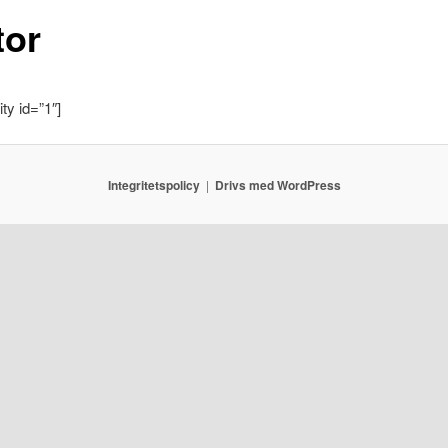
tor
y id=”1″]
Integritetspolicy
Drivs med WordPress