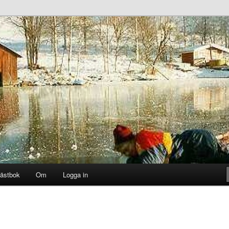
ästbok
Om
Logga in