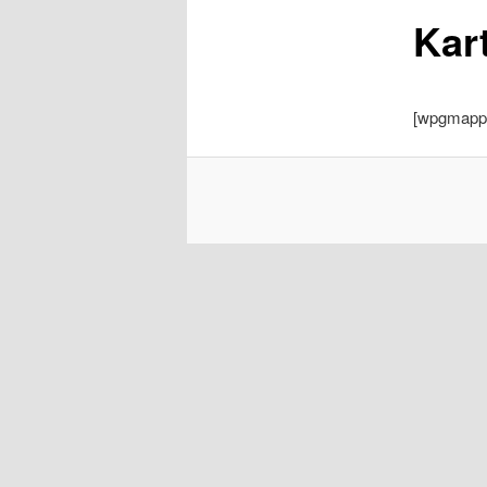
Kar
[wpgmappit