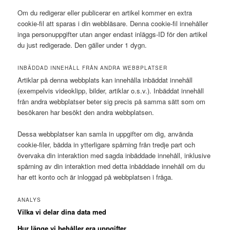
Om du redigerar eller publicerar en artikel kommer en extra
cookie-fil att sparas i din webbläsare. Denna cookie-fil innehåller
inga personuppgifter utan anger endast inläggs-ID för den artikel
du just redigerade. Den gäller under 1 dygn.
INBÄDDAD INNEHÅLL FRÅN ANDRA WEBBPLATSER
Artiklar på denna webbplats kan innehålla inbäddat innehåll
(exempelvis videoklipp, bilder, artiklar o.s.v.). Inbäddat innehåll
från andra webbplatser beter sig precis på samma sätt som om
besökaren har besökt den andra webbplatsen.
Dessa webbplatser kan samla in uppgifter om dig, använda
cookie-filer, bädda in ytterligare spårning från tredje part och
övervaka din interaktion med sagda inbäddade innehåll, inklusive
spårning av din interaktion med detta inbäddade innehåll om du
har ett konto och är inloggad på webbplatsen i fråga.
ANALYS
Vilka vi delar dina data med
Hur länge vi behåller era uppgifter