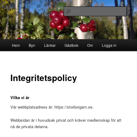
Hoppa
Byn i skogen
till
Sök
primärt
innehåll
Storborgarn
Huvudmeny
Hem
Byn
Länkar
Gästbok
Om
Logga in
Integritetspolicy
Vilka vi är
Vår webbplatsadress är: https://storborgarn.se.
Webbsidan är i huvudsak privat och kräver medlemskap för att
nå de privata delarna.