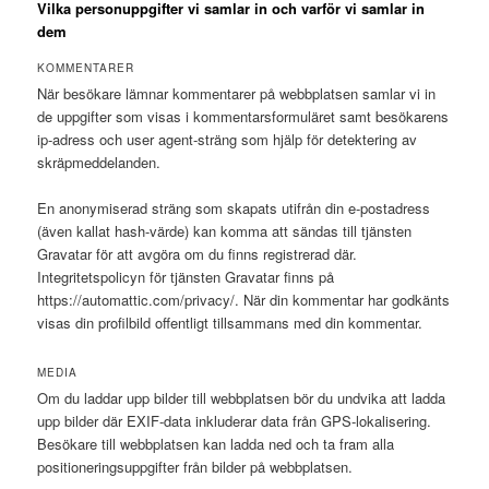
Vilka personuppgifter vi samlar in och varför vi samlar in
dem
KOMMENTARER
När besökare lämnar kommentarer på webbplatsen samlar vi in
de uppgifter som visas i kommentarsformuläret samt besökarens
ip-adress och user agent-sträng som hjälp för detektering av
skräpmeddelanden.
En anonymiserad sträng som skapats utifrån din e-postadress
(även kallat hash-värde) kan komma att sändas till tjänsten
Gravatar för att avgöra om du finns registrerad där.
Integritetspolicyn för tjänsten Gravatar finns på
https://automattic.com/privacy/. När din kommentar har godkänts
visas din profilbild offentligt tillsammans med din kommentar.
MEDIA
Om du laddar upp bilder till webbplatsen bör du undvika att ladda
upp bilder där EXIF-data inkluderar data från GPS-lokalisering.
Besökare till webbplatsen kan ladda ned och ta fram alla
positioneringsuppgifter från bilder på webbplatsen.