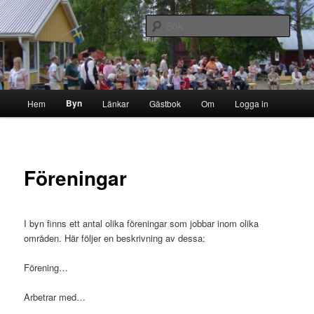
Hoppa
Byn i skogen
till
Sök
primärt
innehåll
Storborgarn
Huvudmeny
Byn
Hem
Länkar
Gästbok
Om
Logga in
Föreningar
I byn finns ett antal olika föreningar som jobbar inom olika
områden. Här följer en beskrivning av dessa:
Förening…
Arbetrar med…