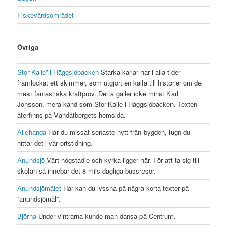
Fiskevårdsområdet
Övriga
Stor-Kalle” i Häggsjöbäcken
Starka karlar har i alla tider
framlockat ett skimmer, som utgjort en källa till historier om de
mest fantastiska kraftprov. Detta gäller icke minst Karl
Jonsson, mera känd som Stor-Kalle i Häggsjöbäcken. Texten
återfinns på Vändåtbergets hemsida.
Allehanda
Har du missat senaste nytt från bygden, lugn du
hittar det i vår ortstidning.
Anundsjö
Vårt högstadie och kyrka ligger här. För att ta sig till
skolan så innebar det 8 mils dagliga bussresor.
Anundsjömålet
Här kan du lyssna på några korta texter på
“anundsjömål”.
Björna
Under vintrarna kunde man dansa på Centrum.