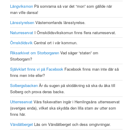
Långviksmon
På somrarna så var det “mon” som gällde när
man ville dansa!
Länsstyrelsen
Västernorrlands länsstyrelse.
Naturreservat
I Örnsköldsvikskomun finns flera naturreservat.
Örnsköldsvik
Central ort i vår kommun.
Riksarkivet om Storborgaren
Vad säger “staten” om
Storborgarn?
Självklart finns vi på Facebook
Facebook finns man inte där så
finns men inte eller?
Solbergsbacken
Är du sugen på skidåkning så ska du åka till
Solberg och prova deras backe.
Utterreservat
Våra fiskevatten ingår i Hemlingsåns utterreservat
(sveriges enda), vilket ska skydda den lilla stam av utter som
finns här.
Vändåtberget
Läs om Vändåtberget och dess omgivningar.