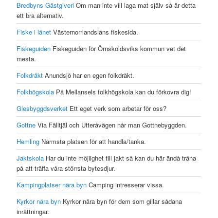
Bredbyns Gästgiveri
Om man inte vill laga mat själv så är detta
ett bra alternativ.
Fiske i länet
Västernorrlandsläns fiskesida.
Fiskeguiden
Fiskeguiden för Örnsköldsviks kommun vet det
mesta.
Folkdräkt
Anundsjö har en egen folkdräkt.
Folkhögskola
På Mellansels folkhögskola kan du förkovra dig!
Glesbyggdsverket
Ett eget verk som arbetar för oss?
Gottne
Via Fälltjäl och Utteråvägen når man Gottnebyggden.
Hemling
Närmsta platsen för att handla/tanka.
Jaktskola
Har du inte möjlighet till jakt så kan du här ändå träna
på att träffa våra störrsta bytesdjur.
Kampingplatser nära byn
Camping intresserar vissa.
Kyrkor nära byn
Kyrkor nära byn för dem som gillar sådana
inrättningar.