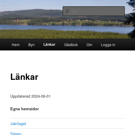
Hoppa
Byn i skogen
till
Sök
primärt
innehåll
Storborgarn
Huvudmeny
Länkar
Hem
Byn
Gästbok
Om
Logga in
Länkar
Uppdaterad 2024-06-01
Egna hemsidor
Jaktlaget
Sågen