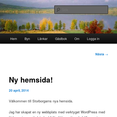
Hoppa
Byn i skogen
till
Sök
primärt
innehåll
Storborgarn
Huvudmeny
Hem
Byn
Länkar
Gästbok
Om
Logga in
Inläggsnavigering
Nästa
→
Ny hemsida!
20 april, 2014
Välkommen till Storborgarns nya hemsida.
Jag har skapat en ny webbplats med verktyget WordPress med