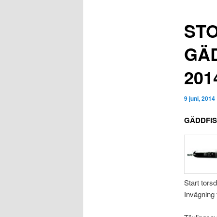
ST
GÄ
201
9 juni, 2014
GÄDDFIS
Start tors
Invägning 