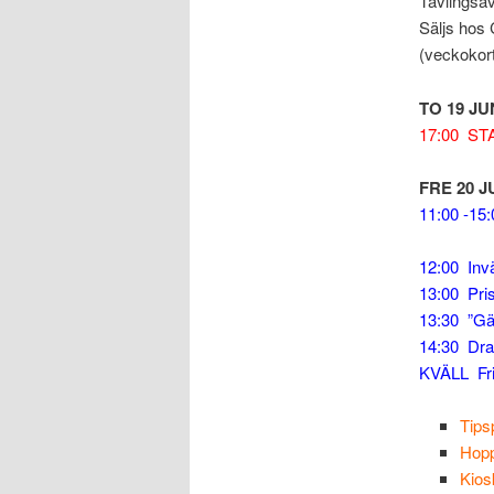
Tävlingsav
Säljs hos 
(veckokort
TO 19 JU
17:00 S
FRE 20 
11:00 -15
12:00 Invä
13:00 Pris
13:30 ”Gä
14:30 Drag
KVÄLL Frit
Tip
Hopp
Kios