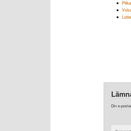
Pilk
Yxka
Lott
Lämna
Din e-posta