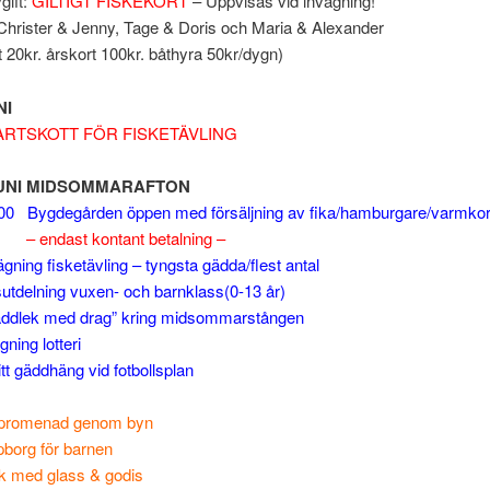
gift:
GILTIGT FISKEKORT
– Uppvisas vid invägning!
Christer & Jenny, Tage & Doris och Maria & Alexander
 20kr. årskort 100kr. båthyra 50kr/dygn)
NI
TARTSKOTT FÖR FISKETÄVLING
JUNI MIDSOMMARAFTON
:00 Bygdegården öppen med försäljning av fika/hamburgare/varmko
– endast kontant betalning –
gning fisketävling – tyngsta gädda/flest antal
utdelning vuxen- och barnklass(0-13 år)
ddlek med drag” kring midsommarstången
ning lotteri
t gäddhäng vid fotbollsplan
spromenad genom byn
borg för barnen
k med glass & godis