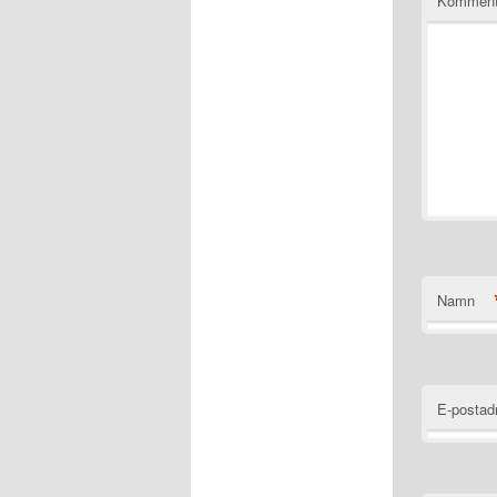
Komment
Namn
E-postad