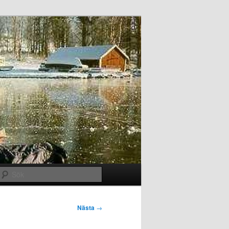
Sök
Nästa
→