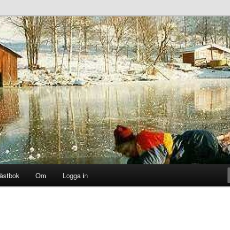
ästbok
Om
Logga in