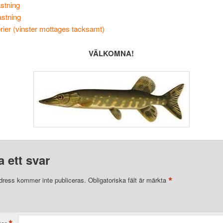
astning
stning
erier (vinster mottages tacksamt)
VÄLKOMNA!
 ett svar
*
dress kommer inte publiceras.
Obligatoriska fält är märkta