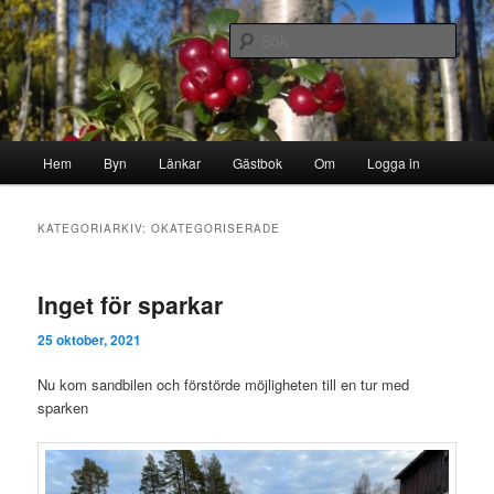
Hoppa
Hoppa
Byn i skogen
till
till
Sök
primärt
sekundärt
innehåll
innehåll
Storborgarn
Huvudmeny
Hem
Byn
Länkar
Gästbok
Om
Logga in
KATEGORIARKIV:
OKATEGORISERADE
Inget för sparkar
25 oktober, 2021
Nu kom sandbilen och förstörde möjligheten till en tur med
sparken