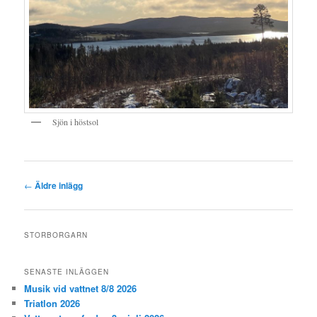
Sjön i höstsol
Inläggsnavigering
←
Äldre inlägg
STORBORGARN
SENASTE INLÄGGEN
Musik vid vattnet 8/8 2026
Triatlon 2026