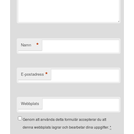
*
Namn
*
E-postadress
Webbplats
Genom att använda detta formulär accepterar du att
denna webbplats lagrar och bearbetar dina uppgifter.
*