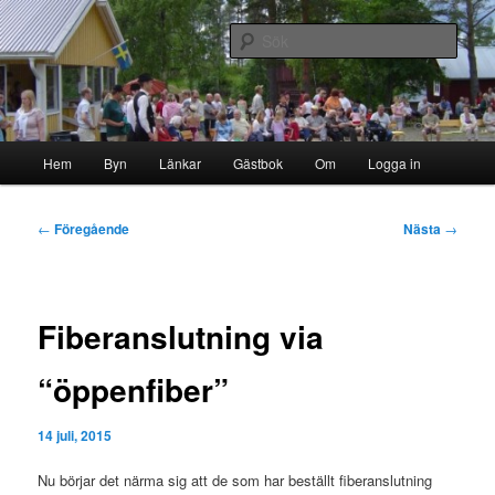
Hoppa
Byn i skogen
till
Sök
primärt
innehåll
Storborgarn
Huvudmeny
Hem
Byn
Länkar
Gästbok
Om
Logga in
Inläggsnavigering
←
Föregående
Nästa
→
Fiberanslutning via
“öppenfiber”
14 juli, 2015
Nu börjar det närma sig att de som har beställt fiberanslutning