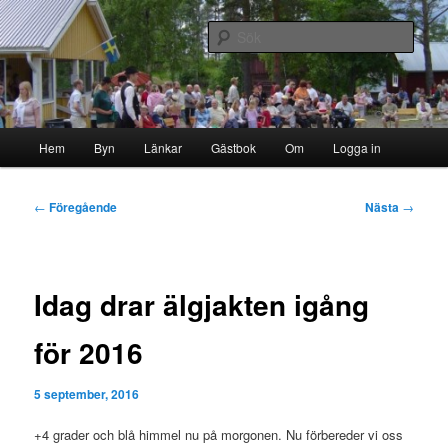
Hoppa
Byn i skogen
till
Sök
primärt
innehåll
Storborgarn
Huvudmeny
Hem
Byn
Länkar
Gästbok
Om
Logga in
Inläggsnavigering
←
Föregående
Nästa
→
Idag drar älgjakten igång
för 2016
5 september, 2016
+4 grader och blå himmel nu på morgonen. Nu förbereder vi oss