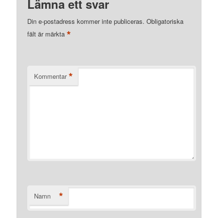
Lämna ett svar
Din e-postadress kommer inte publiceras.
Obligatoriska
*
fält är märkta
*
Kommentar
*
Namn