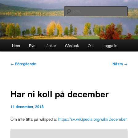
Hoppa
Byn i skogen
till
Sök
primärt
innehåll
Storborgarn
Huvudmeny
Hem
Byn
Länkar
Gästbok
Om
Logga in
Inläggsnavigering
←
Föregående
Nästa
→
Har ni koll på december
11 december, 2018
Om inte titta på wikipedia:
https://
sv.wikipedia.org
/wiki/December