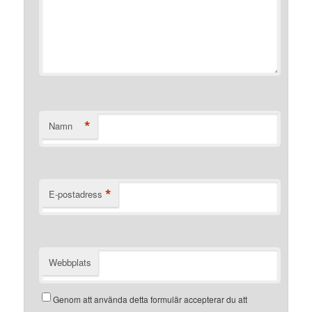
*
Namn
*
E-postadress
Webbplats
Genom att använda detta formulär accepterar du att