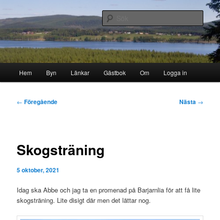
Hoppa
Byn i skogen
till
Sök
primärt
innehåll
Storborgarn
Huvudmeny
Hem
Byn
Länkar
Gästbok
Om
Logga in
Inläggsnavigering
←
Föregående
Nästa
→
Skogsträning
5 oktober, 2021
Idag ska Abbe och jag ta en promenad på Barjarnlia för att få lite
skogsträning. Lite disigt där men det lättar nog.