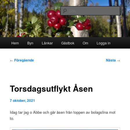
Hoppa
Byn i skogen
till
Sök
primärt
innehåll
Storborgarn
Huvudmeny
Hem
Byn
Länkar
Gästbok
Om
Logga in
Inläggsnavigering
←
Föregående
Nästa
→
Torsdagsutflykt Åsen
7 oktober, 2021
Idag tar jag o Abbe och går åsen från toppen av bolagslina mot
to.