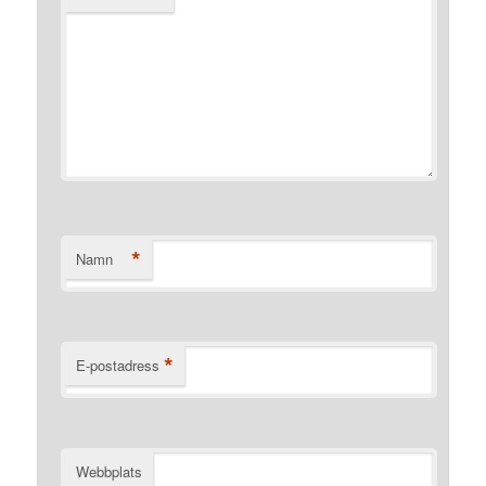
*
Namn
*
E-postadress
Webbplats