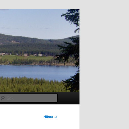
Sök
Nästa
→