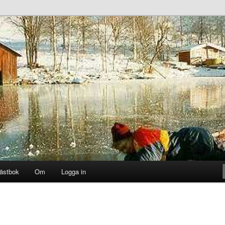
ästbok
Om
Logga in