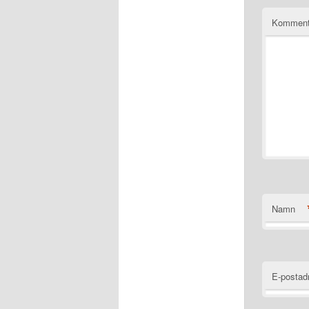
Komment
Namn
E-postad