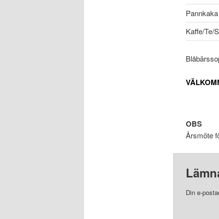
Pannkaka 
Kaffe/Te/S
Blåbärssop
VÄLKOM
OBS
Årsmöte fö
Lämna
Din e-posta