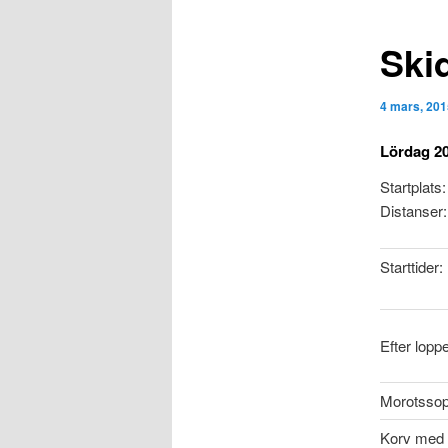
Ski
4 mars, 201
Lördag 20
Startplats:
Distanser:
Starttider:
Efter lopp
Morotssop
Korv med 