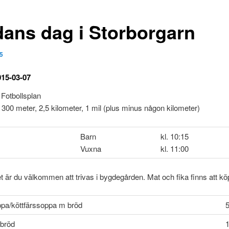
dans dag i Storborgarn
5
15-03-07
 Fotbollsplan
 300 meter, 2,5 kilometer, 1 mil (plus minus någon kilometer)
Barn
kl. 10:15
Vuxna
kl. 11:00
et är du välkommen att trivas i bygdegården. Mat och fika finns att kö
pa/köttfärssoppa m bröd
5
bröd
1