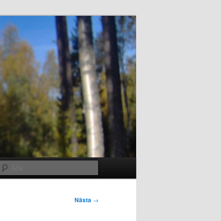
Sök
Nästa
→