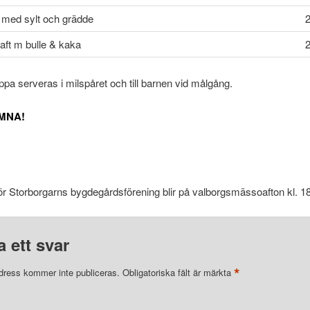
med sylt och grädde
2
aft m bulle & kaka
2
pa serveras i milspåret och till barnen vid målgång.
MNA!
r Storborgarns bygdegårdsförening blir på valborgsmässoafton kl. 1
 ett svar
*
dress kommer inte publiceras.
Obligatoriska fält är märkta