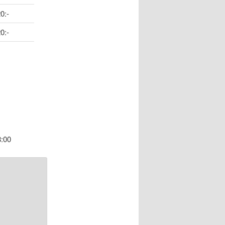
0:-
0:-
8:00