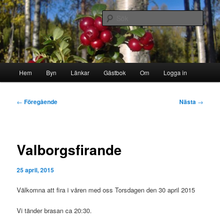
Hoppa
Byn i skogen
till
Sök
primärt
innehåll
Storborgarn
Huvudmeny
Hem
Byn
Länkar
Gästbok
Om
Logga in
Inläggsnavigering
←
Föregående
Nästa
→
Valborgsfirande
25 april, 2015
Välkomna att fira i våren med oss Torsdagen den 30 april 2015
Vi tänder brasan ca 20:30.