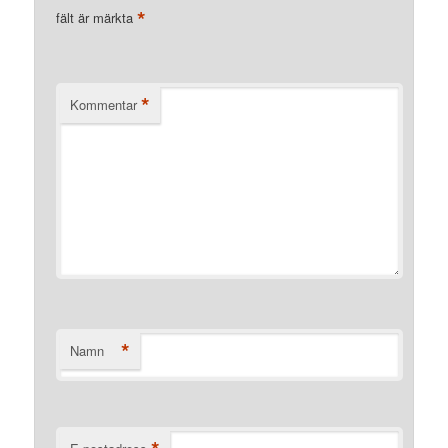
*
fält är märkta
*
Kommentar
*
Namn