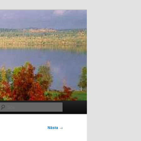
Sök
Nästa
→