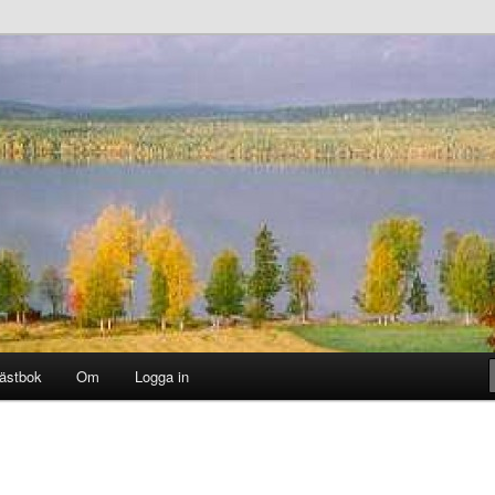
ästbok
Om
Logga in