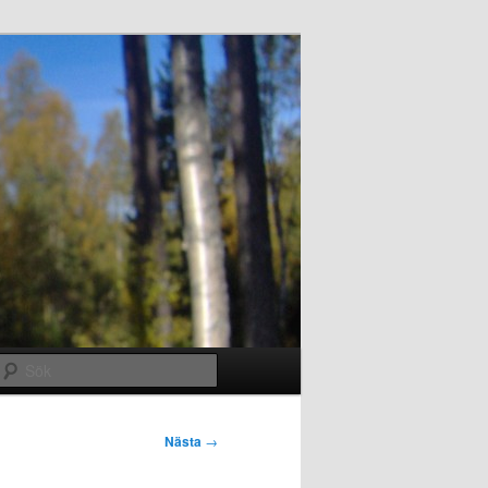
Sök
Nästa
→