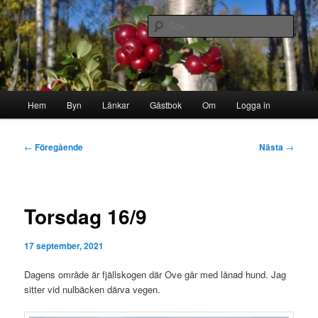
Hoppa
Byn i skogen
till
Sök
primärt
innehåll
Storborgarn
Huvudmeny
Hem
Byn
Länkar
Gästbok
Om
Logga in
Inläggsnavigering
←
Föregående
Nästa
→
Torsdag 16/9
17 september, 2021
Dagens område är fjällskogen där Ove går med lånad hund. Jag
sitter vid nulbäcken därva vegen.