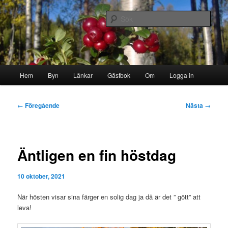
Hoppa
Byn i skogen
till
Sök
primärt
innehåll
Storborgarn
Huvudmeny
Hem
Byn
Länkar
Gästbok
Om
Logga in
Inläggsnavigering
←
Föregående
Nästa
→
Äntligen en fin höstdag
10 oktober, 2021
När hösten visar sina färger en solig dag ja då är det ” gött” att
leva!