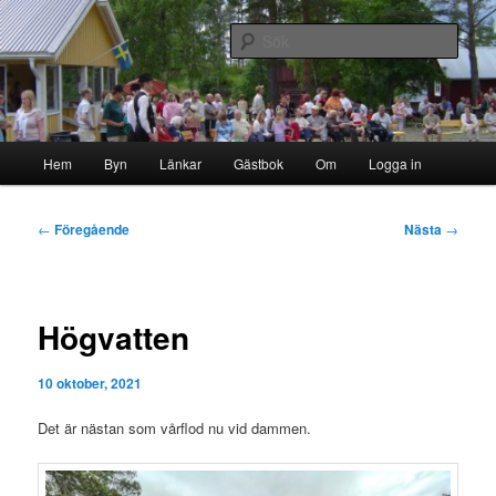
Hoppa
Byn i skogen
till
Sök
primärt
innehåll
Storborgarn
Huvudmeny
Hem
Byn
Länkar
Gästbok
Om
Logga in
Inläggsnavigering
←
Föregående
Nästa
→
Högvatten
10 oktober, 2021
Det är nästan som vårflod nu vid dammen.