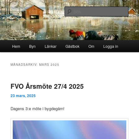
Hoppa
Hoppa
Byn i skogen
till
till
Sök
primärt
sekundärt
innehåll
innehåll
Storborgarn
Huvudmeny
Hem
Byn
Länkar
Gästbok
Om
Logga in
MÅNADSARKIV:
MARS 2025
FVO Årsmöte 27/4 2025
23 mars, 2025
Dagens 3:e möte i bygdegårn!