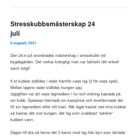
Stresskubbsmästerskap 24
juli
6 augusti, 2021
Den 24:e juli anordnades mästerskap i stresskubb vid
bygdegården. Det verkar krångligt men var faktiskt rätt enkelt
samt roligt!
5 st kubbar ställdes i rader framför varje lag (2 för varje spel).
Mellan lagens rader ställdes kungen upp.
Uppgiften var att varje lagmedlem i tur och ordning kastade på
sin kubb. Spelaren hämtade sin kastpinne och överlämnade det
till sin lagmedlem efter sitt kast. När laget kastat ned sina kubbar
så kastas det mot kungen, det lag som snabbast “sänkte”
kubben vann.
Dagen till ära så fanns det 3 banor med lag från byn som tävlade