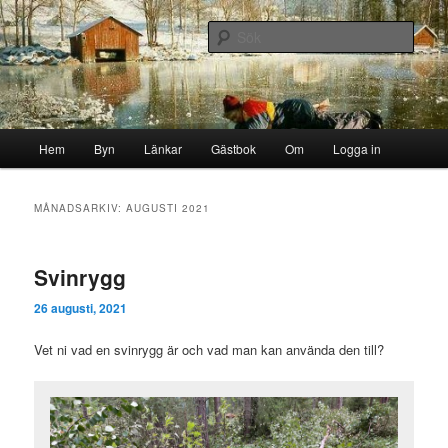
Hoppa
Hoppa
Byn i skogen
till
till
Sök
primärt
sekundärt
innehåll
innehåll
Storborgarn
Huvudmeny
Hem
Byn
Länkar
Gästbok
Om
Logga in
MÅNADSARKIV:
AUGUSTI 2021
Svinrygg
26 augusti, 2021
Vet ni vad en svinrygg är och vad man kan använda den till?