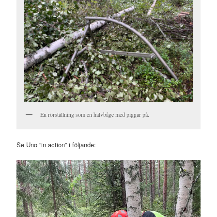
En rörställning som en halvbåge med piggar på.
Se Uno “in action” i följande: