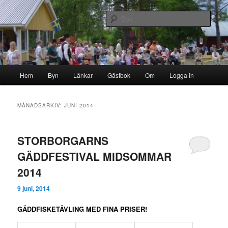
Hoppa
Hoppa
Byn i skogen
till
till
Sök
primärt
sekundärt
innehåll
innehåll
Storborgarn
Huvudmeny
Hem
Byn
Länkar
Gästbok
Om
Logga in
MÅNADSARKIV:
JUNI 2014
STORBORGARNS
GÄDDFESTIVAL MIDSOMMAR
2014
9 juni, 2014
GÄDDFISKETÄVLING MED FINA PRISER!