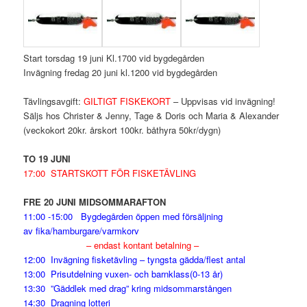
Start torsdag 19 juni Kl.1700 vid bygdegården
Invägning fredag 20 juni kl.1200 vid bygdegården
Tävlingsavgift:
GILTIGT FISKEKORT
– Uppvisas vid invägning!
Säljs hos Christer & Jenny, Tage & Doris och Maria & Alexander
(veckokort 20kr. årskort 100kr. båthyra 50kr/dygn)
TO 19 JUNI
17:00 STARTSKOTT FÖR FISKETÄVLING
FRE 20 JUNI MIDSOMMARAFTON
11:00 -15:00 Bygdegården öppen med försäljning
av fika/hamburgare/varmkorv
– endast kontant betalning –
12:00 Invägning fisketävling – tyngsta gädda/flest antal
13:00 Prisutdelning vuxen- och barnklass(0-13 år)
13:30 ”Gäddlek med drag” kring midsommarstången
14:30 Dragning lotteri