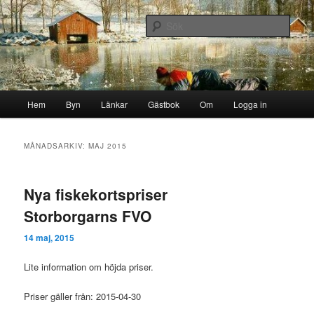
Hoppa
Hoppa
Byn i skogen
till
till
Sök
primärt
sekundärt
innehåll
innehåll
Storborgarn
Huvudmeny
Hem
Byn
Länkar
Gästbok
Om
Logga in
MÅNADSARKIV:
MAJ 2015
Nya fiskekortspriser
Storborgarns FVO
14 maj, 2015
Lite information om höjda priser.
Priser gäller från: 2015-04-30