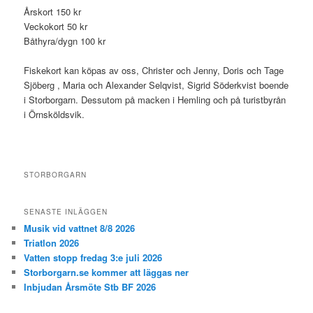
Årskort 150 kr
Veckokort 50 kr
Båthyra/dygn 100 kr
Fiskekort kan köpas av oss, Christer och Jenny, Doris och Tage
Sjöberg , Maria och Alexander Selqvist, Sigrid Söderkvist boende
i Storborgarn. Dessutom på macken i Hemling och på turistbyrån
i Örnsköldsvik.
STORBORGARN
SENASTE INLÄGGEN
Musik vid vattnet 8/8 2026
Triatlon 2026
Vatten stopp fredag 3:e juli 2026
Storborgarn.se kommer att läggas ner
Inbjudan Årsmöte Stb BF 2026